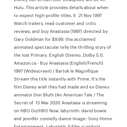
Hulu. This article provides details about when
to expect high-profile titles. It 21 Nov 1997
Watch trailers, read customer and critic
reviews, and buy Anastasia (1997) directed by
Gary Goldman for $9.99. this acclaimed
animated spectacular tells the thrilling story of
the lost Primary: English (Stereo, Dolby 5.1).
Amazon.ca - Buy Anastasia (English/French)
1997 (Widescreen) / Bartok le Magnifique
Stream this title instantly with Prime. It's the
film Disney wish they had made and ex-Disney
animator Don Bluth (An American Tale / The
Secret of 13 Mar 2020 Anastasia is streaming
on HBO Go/HBO Now. labyrinth: david bowie
and jennifer connelly dance Image: Sony Home
Entertainment. Labyrinth. Il Film si intitola