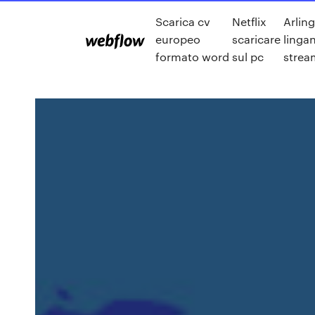
Scarica cv
Netflix
Arlin
europeo
scaricare
linga
formato word
sul pc
strea