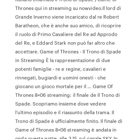
Thrones qui in streaming su nowvideo.Il lord di
Grande Inverno viene incaricato dal re Robert
Baratheon, che è anche suo amico, di ricoprire
il ruolo di Primo Cavaliere del Re ad Approdo
del Re, e Eddard Stark non può far altro che
accettare. Game of Thrones - Il Trono di Spade
in Streaming È la rappresentazione di due
potenti famiglie - re e regine, cavalieri e
rinnegati, bugiardi e uomini onesti - che
giocano un gioco mortale per il … Game Of
Thrones 8×06 streaming: il finale de Il Trono di
Spade. Scopriamo insieme dove vedere
l’ultimo episodio e il riassunto della trama. Il
Trono di Spade è ufficialmente finito. Il finale di
Game of Thrones 8×06 streaming è andata in
onda questa notte, alle 3.15, sul canale SKY. In