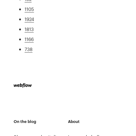
1105
1924
1813
1166
738
On the blog
About