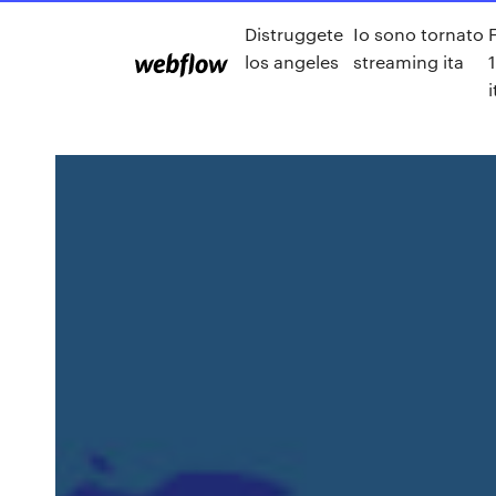
Distruggete
Io sono tornato
los angeles
streaming ita
i