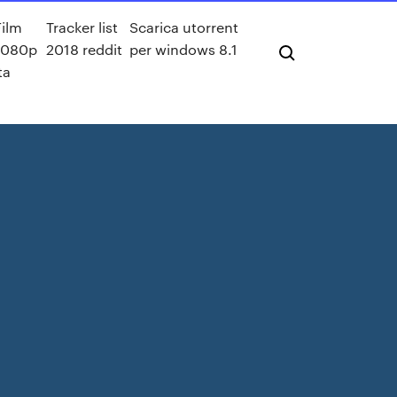
Film
Tracker list
Scarica utorrent
1080p
2018 reddit
per windows 8.1
ta