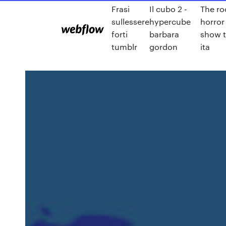
Frasi
Il cubo 2 -
The ro
sullessere
hypercube
horror
forti
barbara
show t
tumblr
gordon
ita