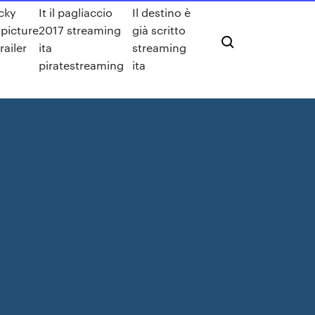
cky
It il pagliaccio
Il destino è
 picture
2017 streaming
già scritto
railer
ita
streaming
piratestreaming
ita