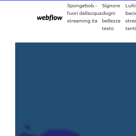
Spongebob -
Signore
Lult
fuori dallacqua
dogni
baci
streaming ita
bellezza
stre
testo
tanti