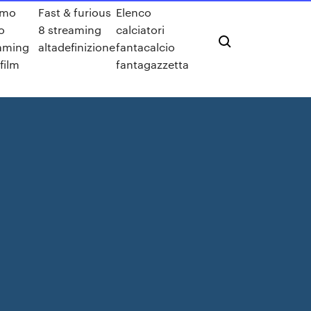
imo
Fast & furious
Elenco
o
8 streaming
calciatori
aming
altadefinizione
fantacalcio
film
fantagazzetta