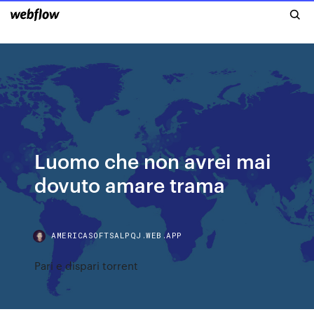
Luomo che non avrei mai
dovuto amare trama
AMERICASOFTSALPQJ.WEB.APP
Pari e dispari torrent