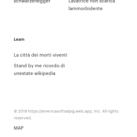
schwarzenegger
Lavatrice non scarica
lammorbidente
Learn
La città dei morti viventi
Stand by me ricordo di
unestate wikipedia
© 2019 https://americasoftsalpqj.web.app, Inc. All rights
reserved.
MAP