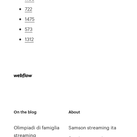
722
1475
573
1312
On the blog
About
Olimpiadi di famiglia
Samson streaming ita
streaming