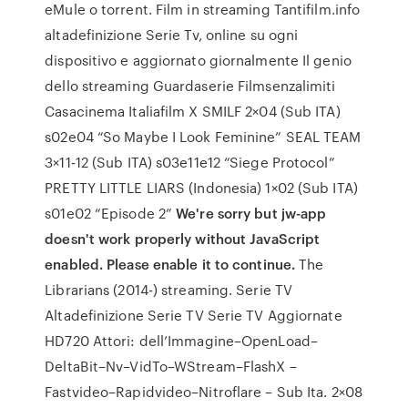
eMule o torrent. Film in streaming Tantifilm.info
altadefinizione Serie Tv, online su ogni
dispositivo e aggiornato giornalmente Il genio
dello streaming Guardaserie Filmsenzalimiti
Casacinema Italiafilm X SMILF 2×04 (Sub ITA)
s02e04 “So Maybe I Look Feminine” SEAL TEAM
3×11-12 (Sub ITA) s03e11e12 “Siege Protocol”
PRETTY LITTLE LIARS (Indonesia) 1×02 (Sub ITA)
s01e02 “Episode 2”
We're sorry but jw-app
doesn't work properly without JavaScript
enabled. Please enable it to continue.
The
Librarians (2014-) streaming. Serie TV
Altadefinizione Serie TV Serie TV Aggiornate
HD720 Attori: dell’Immagine–OpenLoad–
DeltaBit–Nv–VidTo–WStream–FlashX –
Fastvideo–Rapidvideo–Nitroflare – Sub Ita. 2×08