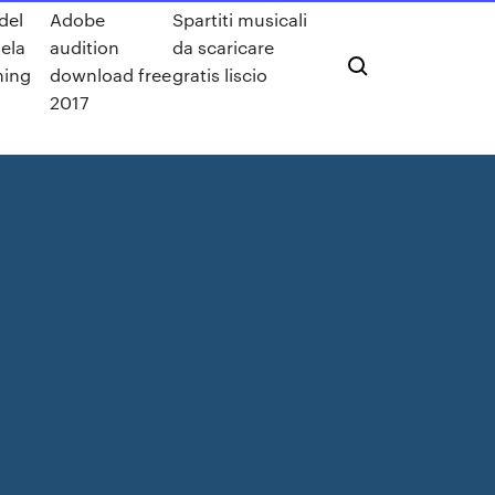
 del
Adobe
Spartiti musicali
ela
audition
da scaricare
ming
download free
gratis liscio
2017