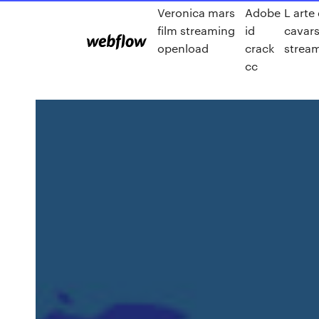
Veronica mars
Adobe
L arte
film streaming
id
cavars
openload
crack
strea
cc