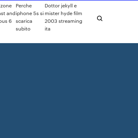
zone
Perche
Dottor jekyll e
ast and
iphone 5s si
mister hyde film
ous 6
scarica
2003 streaming
subito
ita