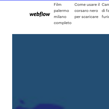
Film
Come usare il
Can
palermo
corsaro nero
di f
milano
per scaricare
furi
completo